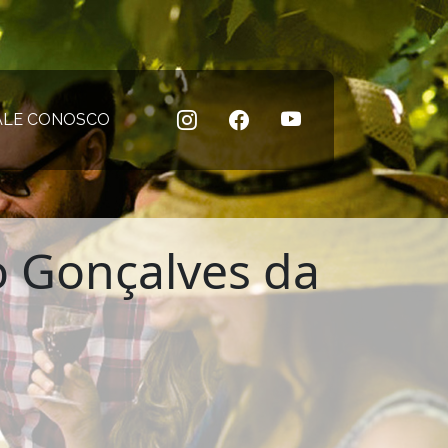
 atual)
ALE CONOSCO
(página atual)
o Gonçalves da