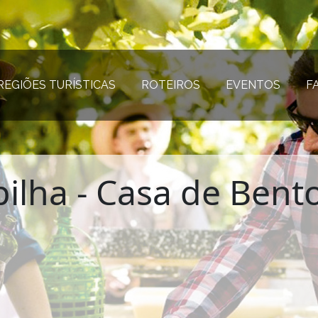
REGIÕES TURÍSTICAS
(página atual)
ROTEIROS
(página atual)
EVENTOS
(página
F
ilha - Casa de Bent