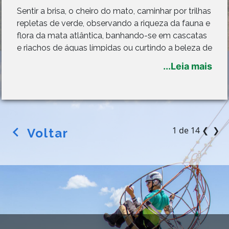
Sentir a brisa, o cheiro do mato, caminhar por trilhas
repletas de verde, observando a riqueza da fauna e
flora da mata atlântica, banhando-se em cascatas
e riachos de águas límpidas ou curtindo a beleza de
extensas geadas. Tudo isso, acompanhado de
...Leia mais
saborosas refeições coloniais, com toque das
1 de 14
❮
❯
Voltar
arrow_back_ios