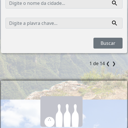
1 de 14
❮
❯