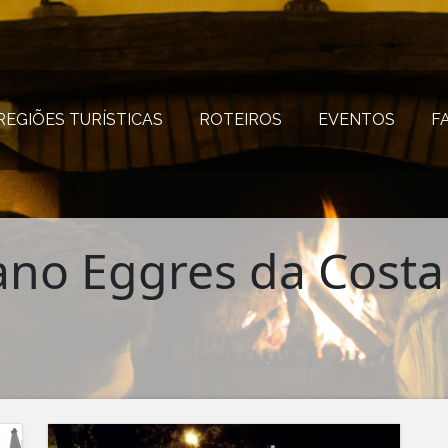
REGIÕES TURÍSTICAS
(página atual)
ROTEIROS
(página atual)
EVENTOS
(página
F
no Eggres da Costa 