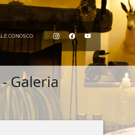
 atual)
ALE CONOSCO
(página atual)
- Galeria