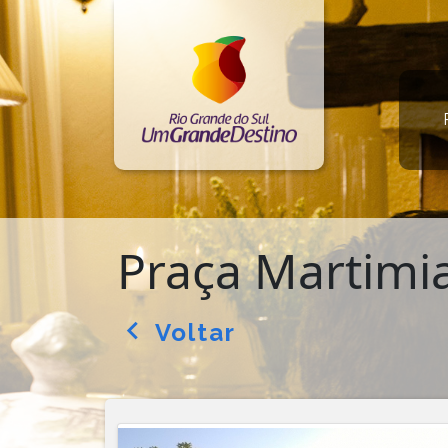
Praça Martimia
Voltar
arrow_back_ios