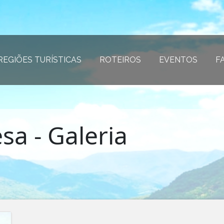
REGIÕES TURÍSTICAS
(página atual)
ROTEIROS
(página atual)
EVENTOS
(página
F
sa - Galeria