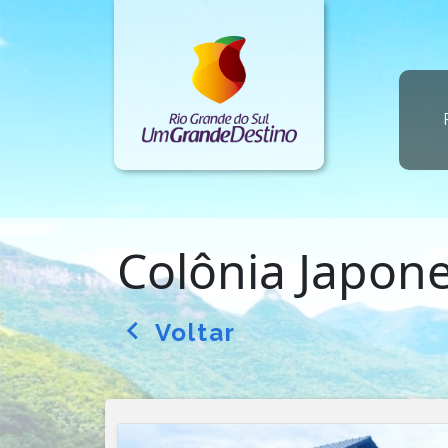
Colônia Japone
Voltar
arrow_back_ios