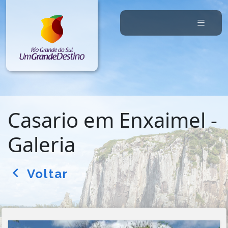
Casario em Enxaimel -
Galeria
Voltar
arrow_back_ios