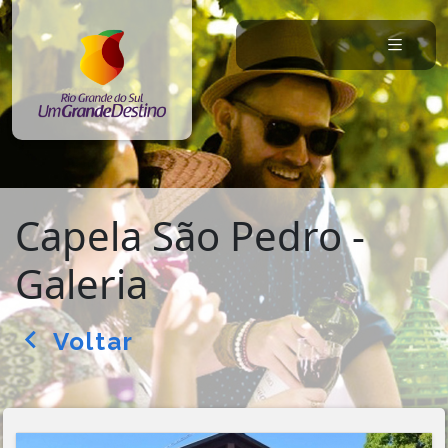
Capela São Pedro -
Galeria
Voltar
arrow_back_ios