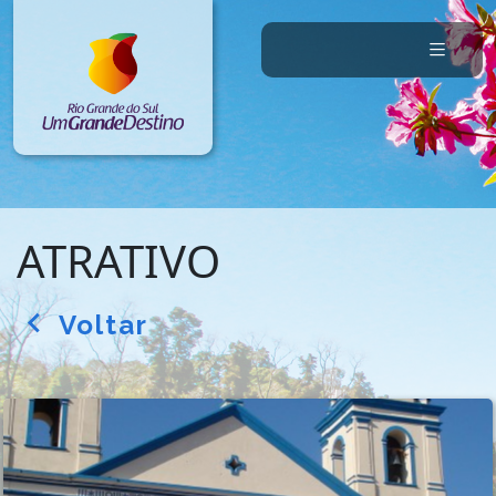
ATRATIVO
Voltar
arrow_back_ios