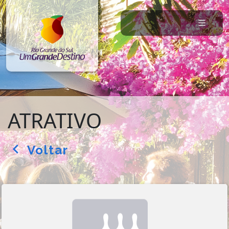
ATRATIVO
Voltar
arrow_back_ios