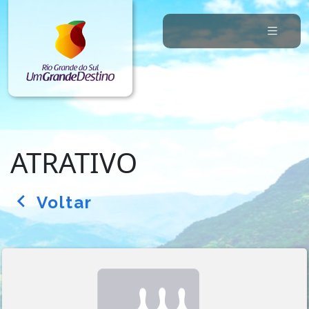
ATRATIVO
Voltar
arrow_back_ios