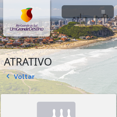
ATRATIVO
Voltar
arrow_back_ios