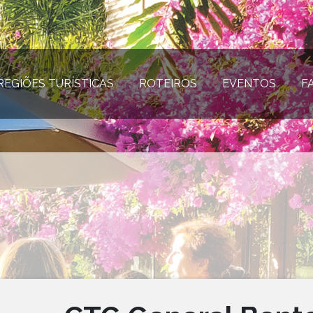
REGIÕES TURÍSTICAS
(página atual)
ROTEIROS
(página atual)
EVENTOS
(página
F