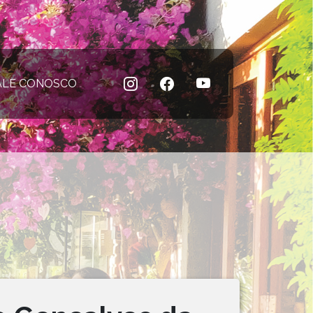
 atual)
ALE CONOSCO
(página atual)