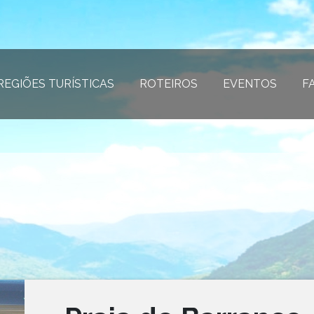
REGIÕES TURÍSTICAS
(página atual)
ROTEIROS
(página atual)
EVENTOS
(página
F