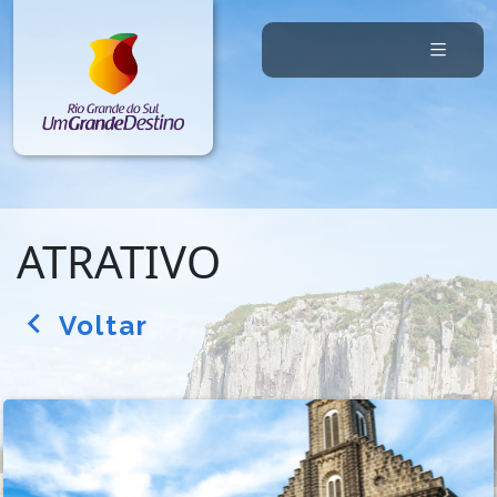
ATRATIVO
Voltar
arrow_back_ios