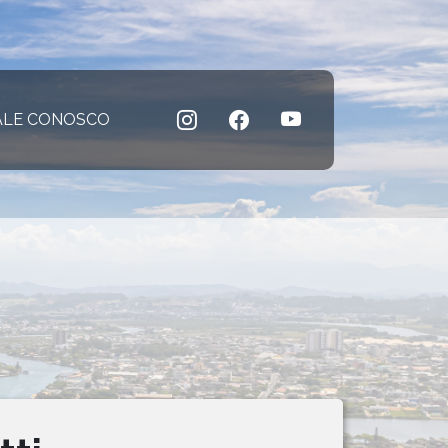
 atual)
ALE CONOSCO
(página atual)