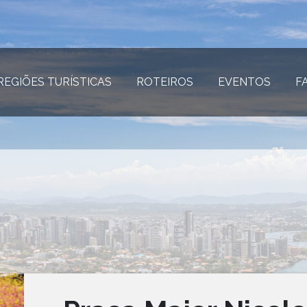
REGIÕES TURÍSTICAS
(página atual)
ROTEIROS
(página atual)
EVENTOS
(página
F