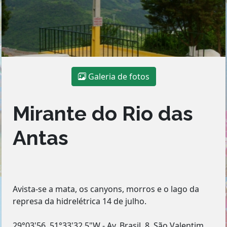
Galeria de fotos
Mirante do Rio das
Antas
Avista-se a mata, os canyons, morros e o lago da
represa da hidrelétrica 14 de julho.
29°03'56. 51°33'32.5"W - Av. Brasil, 8, São Valentim