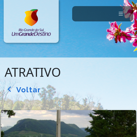
ATRATIVO
Voltar
arrow_back_ios