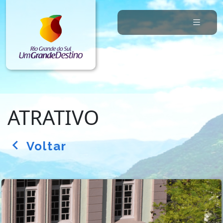
ATRATIVO
Voltar
arrow_back_ios