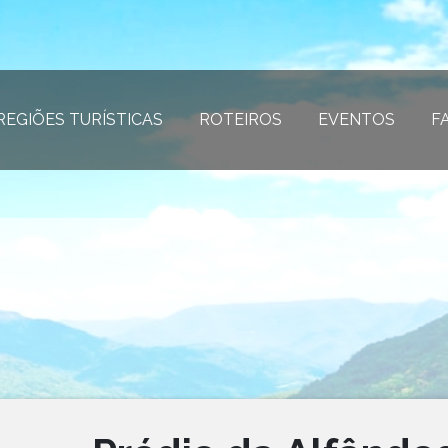
REGIÕES TURÍSTICAS
(página atual)
ROTEIROS
(página atual)
EVENTOS
(página
F