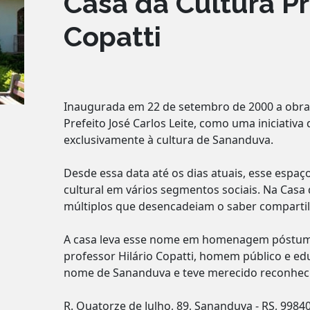
Casa da Cultura Pr
Copatti
Inaugurada em 22 de setembro de 2000 a obra 
Prefeito José Carlos Leite, como uma iniciativa
exclusivamente à cultura de Sananduva.
Desde essa data até os dias atuais, esse espa
cultural em vários segmentos sociais. Na Casa 
múltiplos que desencadeiam o saber comparti
A casa leva esse nome em homenagem póstuma 
professor Hilário Copatti, homem público e e
nome de Sananduva e teve merecido reconheci
R. Quatorze de Julho, 89, Sananduva - RS, 99840