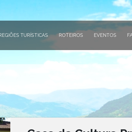
REGIÕES TURÍSTICAS
(página atual)
ROTEIROS
(página atual)
EVENTOS
(página
F