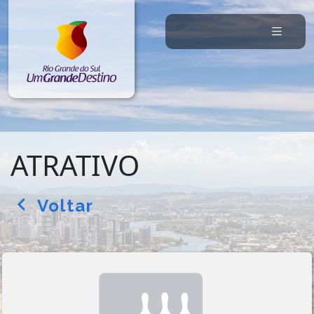
ATRATIVO
Voltar
arrow_back_ios