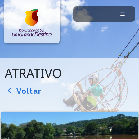
ATRATIVO
Voltar
arrow_back_ios