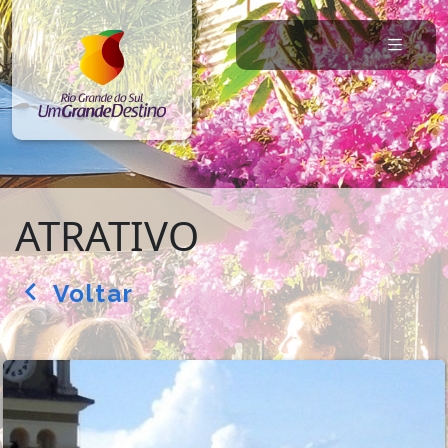
ATRATIVO
Voltar
arrow_back_ios