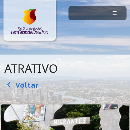
ATRATIVO
Voltar
arrow_back_ios