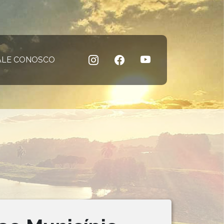
 atual)
ALE CONOSCO
(página atual)