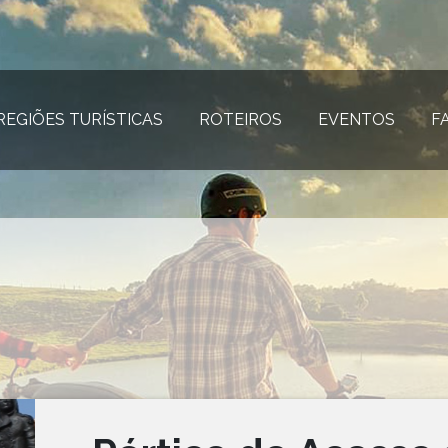
REGIÕES TURÍSTICAS
(página atual)
ROTEIROS
(página atual)
EVENTOS
(página
F