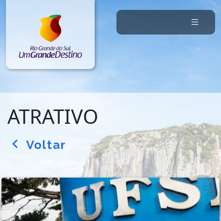
ATRATIVO
Voltar
arrow_back_ios