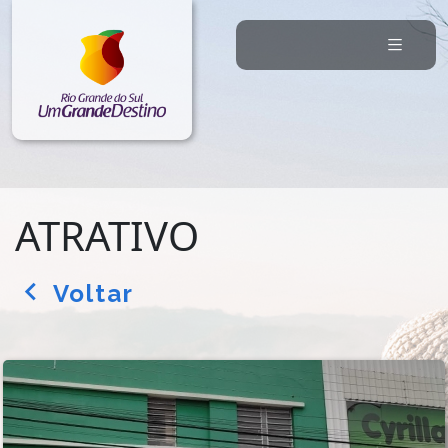
ATRATIVO
Voltar
arrow_back_ios