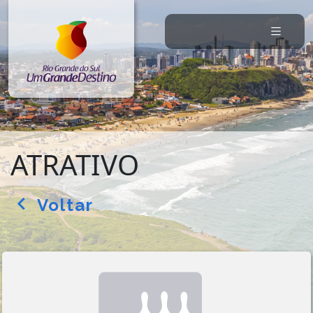
ATRATIVO
Voltar
arrow_back_ios