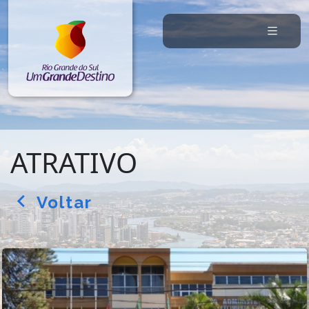
ATRATIVO
Voltar
arrow_back_ios