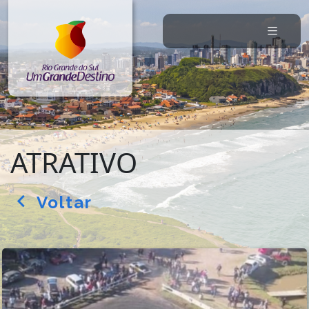
ATRATIVO
Voltar
arrow_back_ios