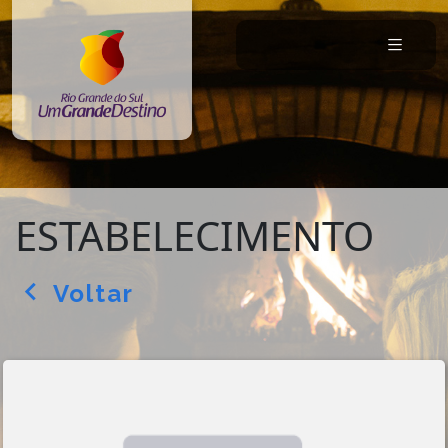
ESTABELECIMENTO
Voltar
arrow_back_ios