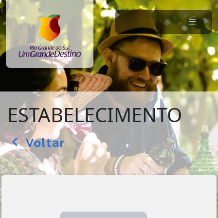
ESTABELECIMENTO
Voltar
arrow_back_ios