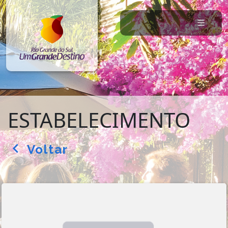
ESTABELECIMENTO
Voltar
arrow_back_ios