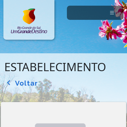
ESTABELECIMENTO
Voltar
arrow_back_ios