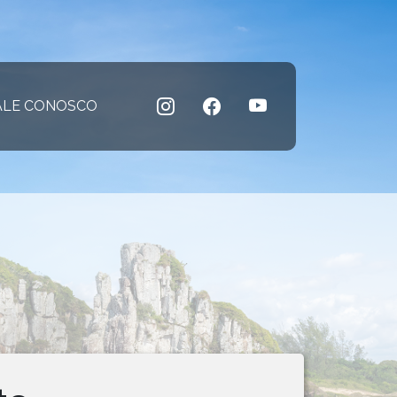
 atual)
ALE CONOSCO
(página atual)