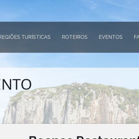
REGIÕES TURÍSTICAS
(página atual)
ROTEIROS
(página atual)
EVENTOS
(página
F
ENTO