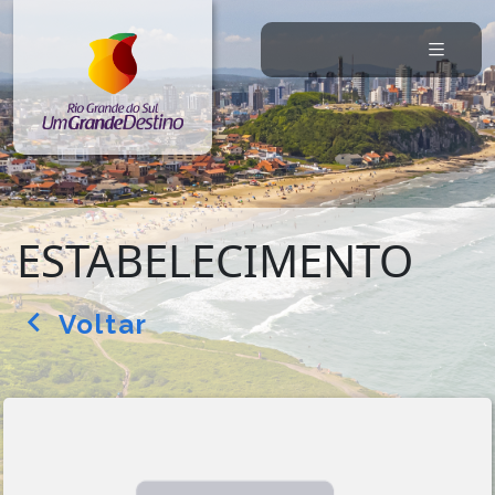
ESTABELECIMENTO
Voltar
arrow_back_ios