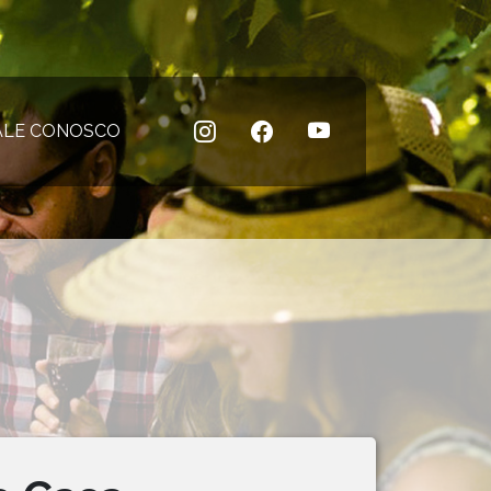
 atual)
ALE CONOSCO
(página atual)