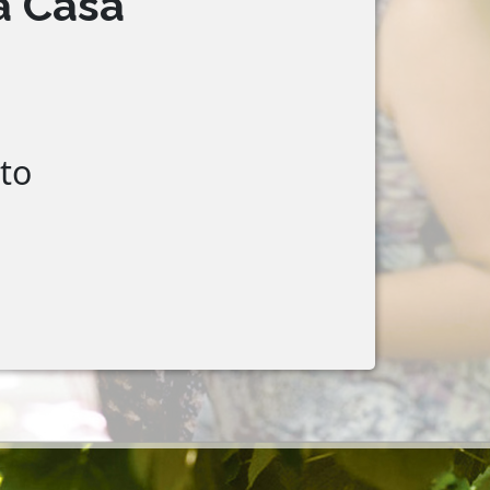
a Casa
to