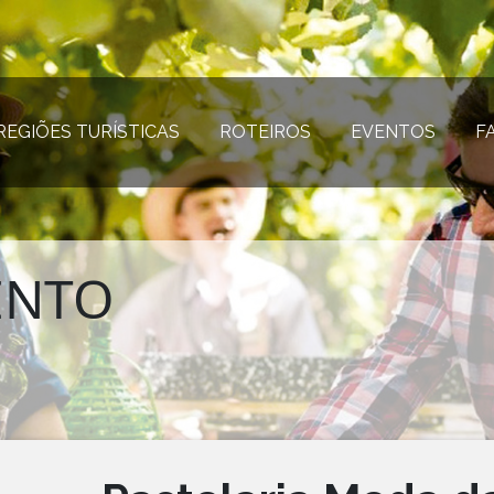
REGIÕES TURÍSTICAS
(página atual)
ROTEIROS
(página atual)
EVENTOS
(página
F
ENTO