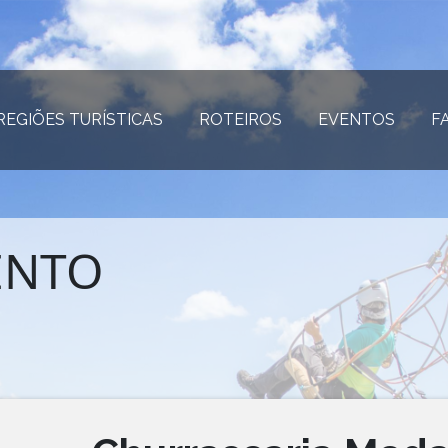
REGIÕES TURÍSTICAS
(página atual)
ROTEIROS
(página atual)
EVENTOS
(página
F
ENTO