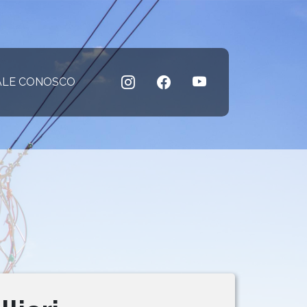
 atual)
ALE CONOSCO
(página atual)