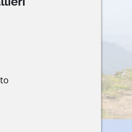
lieri
to