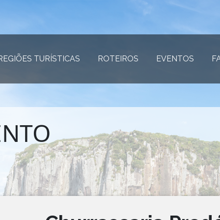
REGIÕES TURÍSTICAS
(página atual)
ROTEIROS
(página atual)
EVENTOS
(página
F
ENTO