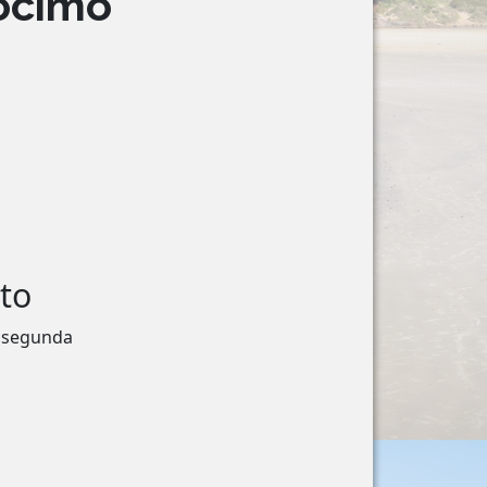
ócimo
to
a segunda