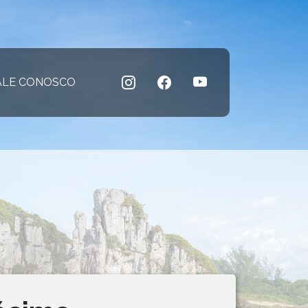
 atual)
ALE CONOSCO
(página atual)