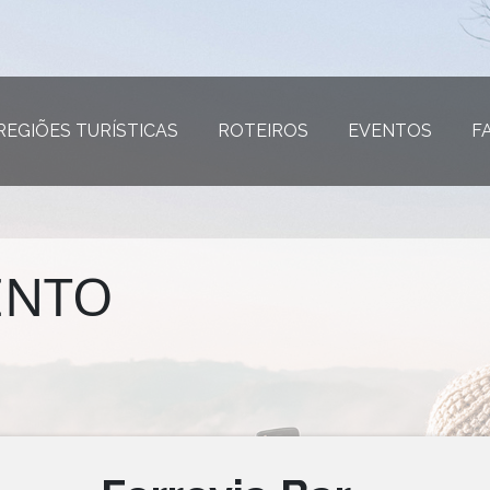
REGIÕES TURÍSTICAS
(página atual)
ROTEIROS
(página atual)
EVENTOS
(página
F
ENTO