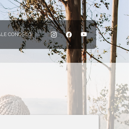
 atual)
ALE CONOSCO
(página atual)