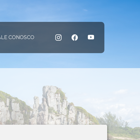
 atual)
ALE CONOSCO
(página atual)