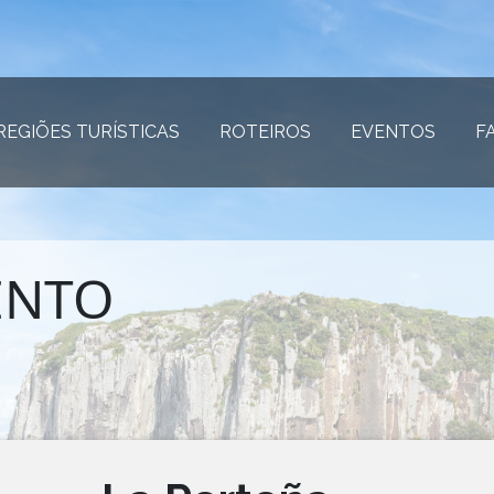
REGIÕES TURÍSTICAS
(página atual)
ROTEIROS
(página atual)
EVENTOS
(página
F
ENTO