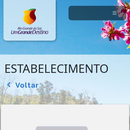
ESTABELECIMENTO
Voltar
arrow_back_ios