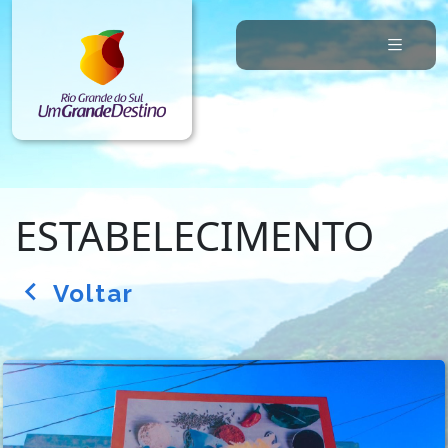
ESTABELECIMENTO
Voltar
arrow_back_ios