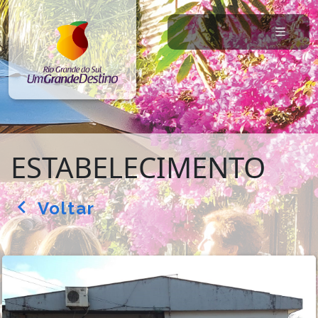
ESTABELECIMENTO
Voltar
arrow_back_ios