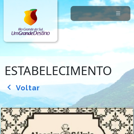
ESTABELECIMENTO
Voltar
arrow_back_ios