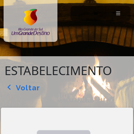
ESTABELECIMENTO
Voltar
arrow_back_ios