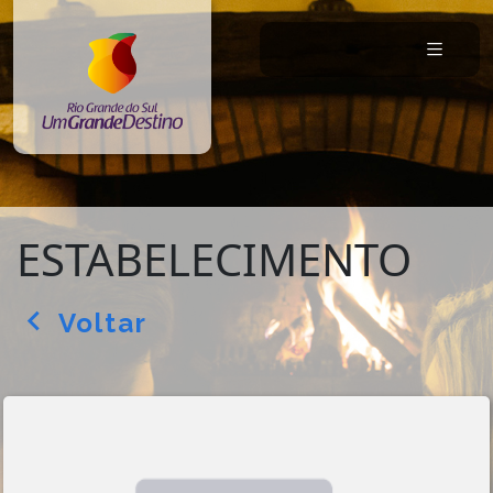
ESTABELECIMENTO
Voltar
arrow_back_ios