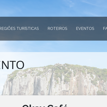
REGIÕES TURÍSTICAS
(página atual)
ROTEIROS
(página atual)
EVENTOS
(página
F
ENTO