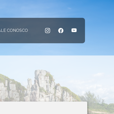
 atual)
ALE CONOSCO
(página atual)