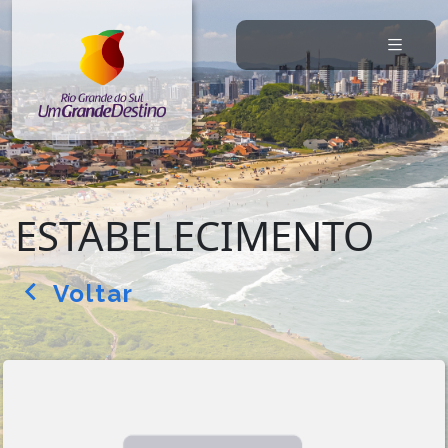
ESTABELECIMENTO
Voltar
arrow_back_ios