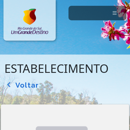
ESTABELECIMENTO
Voltar
arrow_back_ios