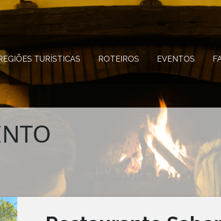
REGIÕES TURÍSTICAS
(página atual)
ROTEIROS
(página atual)
EVENTOS
(página
F
ENTO