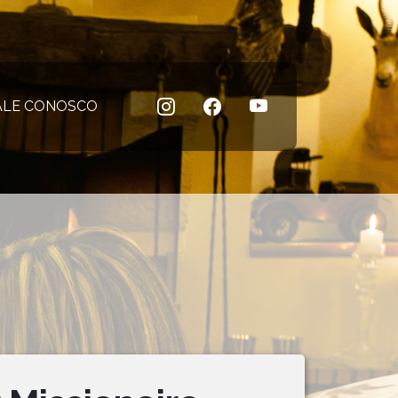
 atual)
ALE CONOSCO
(página atual)