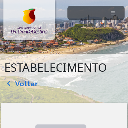
ESTABELECIMENTO
Voltar
arrow_back_ios